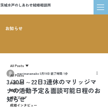
茨城水戸のしあわせ結婚相談所
マリッジマナ
お知らせ
News
All Posts
marrimanamaiko
3月19日
読了時間: 1分
All Posts
3/20日～22日3連休のマリッジマ
お知らせ
ナの活動予定＆面談可能日程のお
婚活マナー
知らせ
婚活ブログ
成婚インタビュー