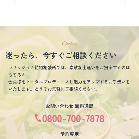
しあわせ結婚相談所マリッジマナ
７月24日(水)～28日(火)迄の活動
Contact
迷ったら、今すぐご相談ください
マリッジマナ結婚相談所では、素敵な出逢いをご提案するのは
もちろん、
会員様をトータルプロデュースし魅力をアップするお手伝いを
いたします。どうぞお気軽にご相談ください。
お問い合わせ 無料通話
0800-700-7878
予約専用