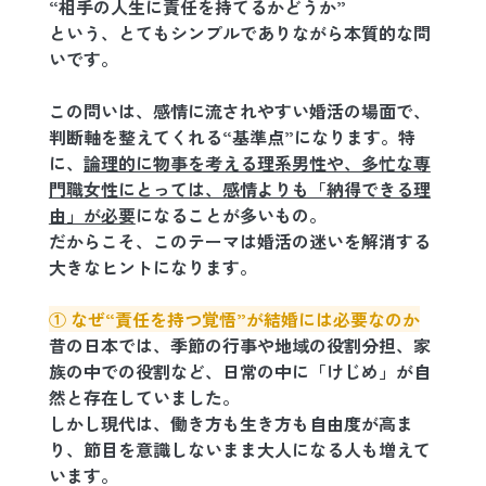
“相手の人生に責任を持てるかどうか”
という、とてもシンプルでありながら本質的な問
いです。
この問いは、感情に流されやすい婚活の場面で、
判断軸を整えてくれる“基準点”になります。特
に、
論理的に物事を考える理系男性や、多忙な専
門職女性にとっては、感情よりも「納得できる理
由」が必要
になることが多いもの。
だからこそ、このテーマは婚活の迷いを解消する
大きなヒントになります。
① なぜ“責任を持つ覚悟”が結婚には必要なのか
昔の日本では、季節の行事や地域の役割分担、家
族の中での役割など、日常の中に「けじめ」が自
然と存在していました。
しかし現代は、働き方も生き方も自由度が高ま
り、節目を意識しないまま大人になる人も増えて
います。