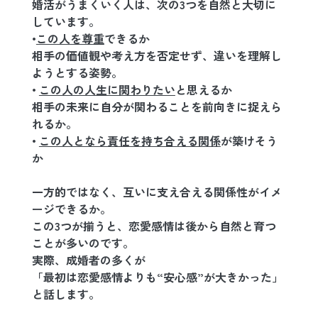
婚活がうまくいく人は、次の3つを自然と大切に
しています。
•
この人を尊重
できるか
相手の価値観や考え方を否定せず、違いを理解し
ようとする姿勢。
• 
この人の人生に関わりたい
と思えるか
相手の未来に自分が関わることを前向きに捉えら
れるか。
• 
この人となら責任を持ち合える関係
が築けそう
か
一方的ではなく、互いに支え合える関係性がイメ
ージできるか。
この3つが揃うと、恋愛感情は後から自然と育つ
ことが多いのです。
実際、成婚者の多くが
「最初は恋愛感情よりも“安心感”が大きかった」
と話します。