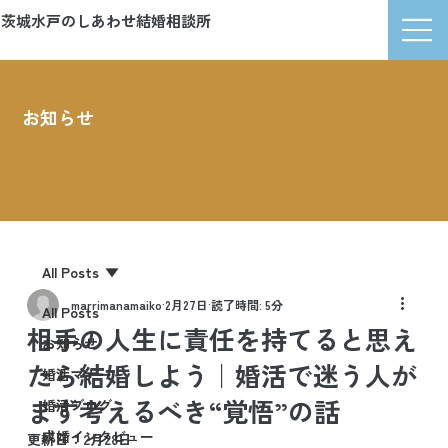
茨城水戸のしあわせ結婚相談所
マリッジマナ
お知らせ
News
All Posts
marrimanamaiko
2月27日
読了時間: 5分
All Posts
相手の人生に責任を持てると思え
お知らせ
たら結婚しよう｜婚活で迷う人が
婚活マナー
まず考えるべき“覚悟”の話
婚活ブログ
成婚インタビュー
更新日：
2月28日