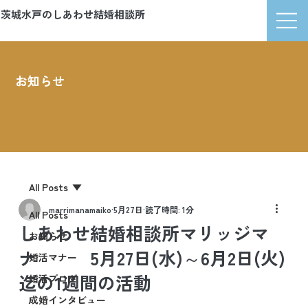
茨城水戸のしあわせ結婚相談所
マリッジマナ
お知らせ
News
All Posts
marrimanamaiko
5月27日
読了時間: 1分
All Posts
しあわせ結婚相談所マリッジマ
お知らせ
ナ 5月27日(水)～6月2日(火)
婚活マナー
迄の1週間の活動
婚活ブログ
成婚インタビュー