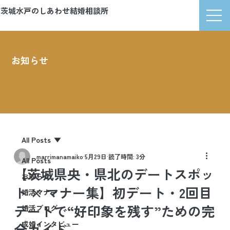
茨城水戸のしあわせ結婚相談所
マリッジマナ
お知らせ
News
All Posts
marrimanamaiko
5月29日
読了時間: 3分
All Posts
【茨城県央・県北のデートスポッ
お知らせ
ト × マナー集】初デート・2回目
婚活マナー
デートで“好印象を残す”ための完
婚活ブログ
成婚インタビュー
全ガイド