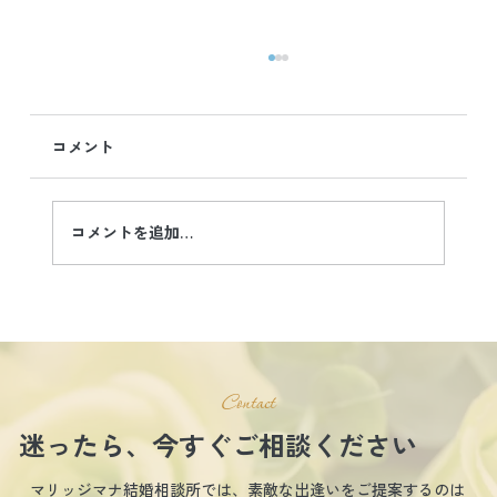
IBJの2026年7月末時点における最新データ
のお知らせです。
コメント
2026年7月末時点における最新データのお知ら
せです。 ☆最新データ（2026年7月末）☆ 登録
会員数 ⇒110,420名 7月新規入会者数 ⇒6,428名
月間・お見合い成立数 ⇒ 97,066件 7月成婚数
コメントを追加…
⇒1,726名
Contact
迷ったら、今すぐご相談ください
マリッジマナ結婚相談所では、素敵な出逢いをご提案するのは