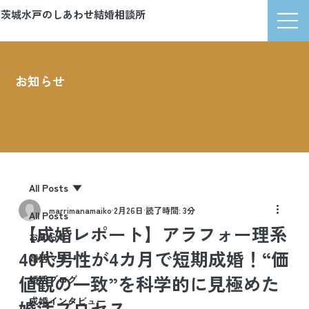
茨城水戸のしあわせ結婚相談所
マリッジマナ
お知らせ
News
All Posts
marrimanamaiko
2月26日
読了時間: 3分
All Posts
【成婚レポート】アラフォー理系
お知らせ
40代男性が4カ月で短期成婚！“価
婚活マナー
値観の一致”を科学的に見極めた
婚活ブログ
成婚インタビュー
婚活プロセス