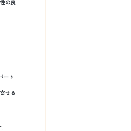
性の良
パート
寄せる
す。