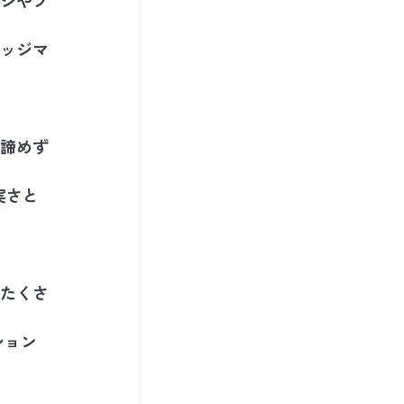
ッジマ
諦めず
実さと
てたくさ
ション