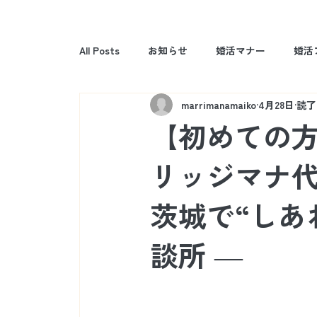
All Posts
お知らせ
婚活マナー
婚活
marrimanamaiko
4月28日
読了
【初めての
リッジマナ
茨城で“しあ
談所 ―