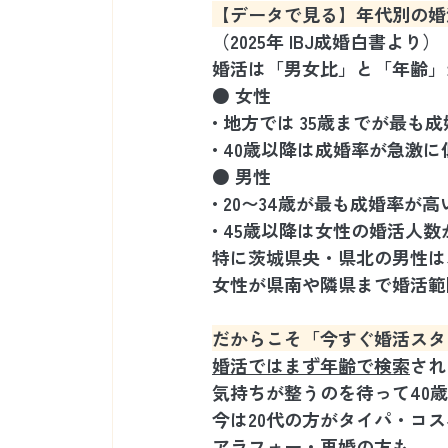
【データで見る】年代別の婚
（2025年 IBJ成婚白書より）
婚活は「男女比」と「年齢」
● 女性
• 地方では 35歳までが最も
• 40歳以降は成婚率が急激に
● 男性
• 20〜34歳が最も成婚率が高
• 45歳以降は女性の婚活人
特に茨城県央・県北の男性は
女性が県南や隣県まで婚活範
だからこそ「今すぐ婚活スタ
婚活ではまず年齢で検索
され
気持ちが整うのを待って40
今は20代の方がタイパ・コ
アラフォー・再婚の方も、