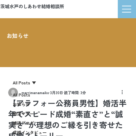
茨城水戸のしあわせ結婚相談所
マリッジマナ
お知らせ
News
All Posts
marrimanamaiko
3月20日
読了時間: 3分
All Posts
【アラフォー公務員男性】婚活半
お知らせ
年でスピード成婚“素直さ”と“誠
婚活マナー
実さ”が理想のご縁を引き寄せた
婚活ブログ
成婚インタビュー
成婚ストーリー